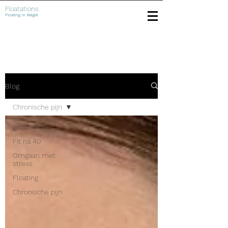
Floatations
Floating in België
Blog
Chronische pijn
gezondheid
Fit na 40
Omgaan met
stress
Floating
Chronische pijn