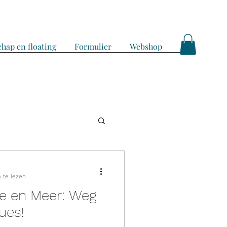
hap en floating
Formulier
Webshop
 te lezen
ie en Meer: Weg
ues!