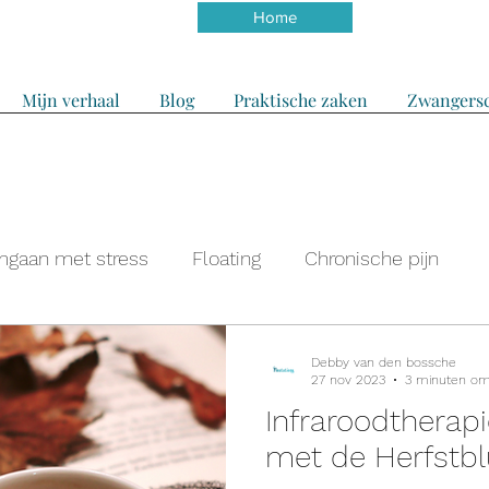
Home
Mijn verhaal
Blog
Praktische zaken
Zwangersc
gaan met stress
Floating
Chronische pijn
Debby van den bossche
27 nov 2023
3 minuten om
Infraroodtherap
met de Herfstbl