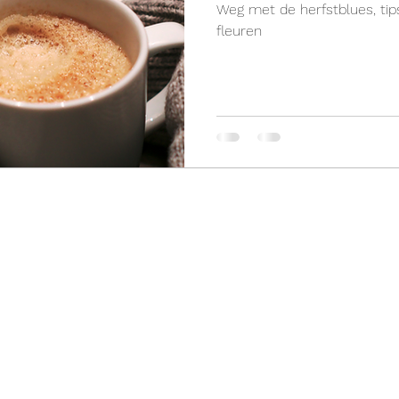
Weg met de herfstblues, ti
fleuren