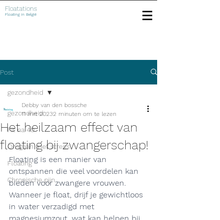
Floatations
Floating in België
Post
gezondheid
Debby van den bossche
gezondheid
11 mrt 2023
2 minuten om te lezen
Het heilzaam effect van
Fit na 40
floating bij zwangerschap!
Omgaan met stress
Floating is een manier van 
Floating
ontspannen die veel voordelen kan 
Chronische pijn
bieden voor zwangere vrouwen. 
Wanneer je float, drijf je gewichtloos 
in water verzadigd met 
magnesiumzout, wat kan helpen bij 