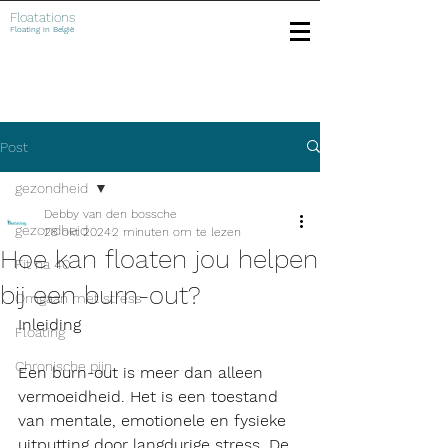
Floatations
Floating in België
Post
gezondheid
Debby van den bossche
gezondheid
28 okt 2024
2 minuten om te lezen
Hoe kan floaten jou helpen
Fit na 40
bij een burn-out?
Omgaan met stress
Inleiding
Floating
Chronische pijn
Een burn-out is meer dan alleen 
vermoeidheid. Het is een toestand 
van mentale, emotionele en fysieke 
uitputting door langdurige stress. De 